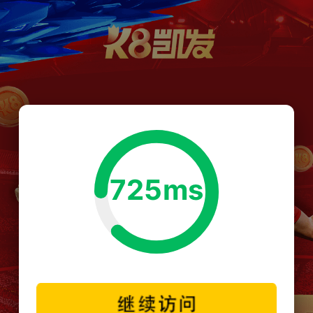
725ms